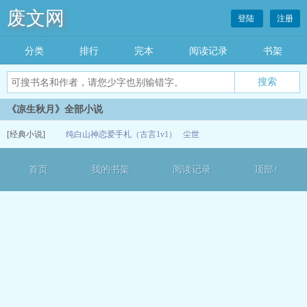
废文网
登陆
注册
分类
排行
完本
阅读记录
书架
《凉生秋月》全部小说
[经典小说]
纯白山神恋爱手札（古言1v1）
尘世
12-13
首页
我的书架
阅读记录
顶部↑