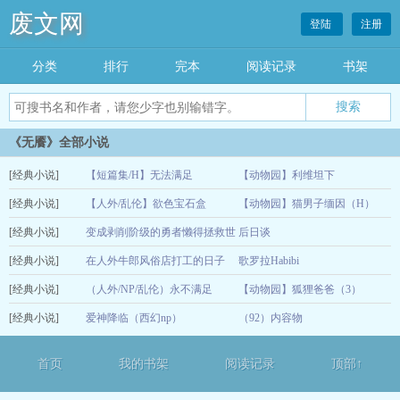
废文网
登陆
注册
分类
排行
完本
阅读记录
书架
《无餍》全部小说
[经典小说]
【短篇集/H】无法满足
【动物园】利维坦下
[经典小说]
【人外/乱伦】欲色宝石盒
【动物园】猫男子缅因（H）
12-15
[经典小说]
变成剥削阶级的勇者懒得拯救世
后日谈
12-15
[经典小说]
界（西幻np）
在人外牛郎风俗店打工的日子
歌罗拉Habibi
12-15
[经典小说]
（西幻np）
（人外/NP/乱伦）永不满足
【动物园】狐狸爸爸（3）
12-15
[经典小说]
爱神降临（西幻np）
（92）内容物
12-14
12-30
首页
我的书架
阅读记录
顶部↑