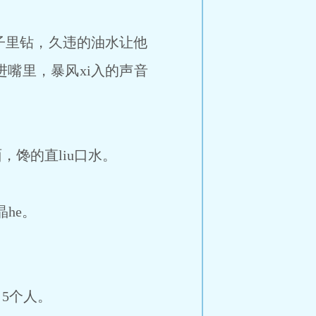
里钻，久违的油水让他
进嘴里，暴风xi入的声音
馋的直liu口水。
he。
5个人。