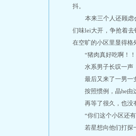
抖。
本来三个人还顾虑会
们味lei大开，争抢着
在空旷的小区里显得格
“猪肉真好吃啊！！
水系男子长叹一声，楼
最后又来了一男一女
按照惯例，晶he由这
再等了很久，也没有
“你们这个小区还有蛮
若星想向他们打探一下