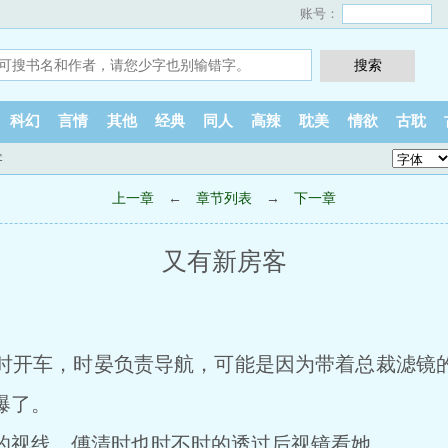
账号：
科幻
言情
其他
经典
同人
高辣
耽美
情欲
古耽
客
上一章
←
章节列表
→
下一章
又有新房客
开车，时晏负责导航，可能是因为带着总裁滤镜的
爆了。
视线，傅清时也时不时的透过后视镜看她。