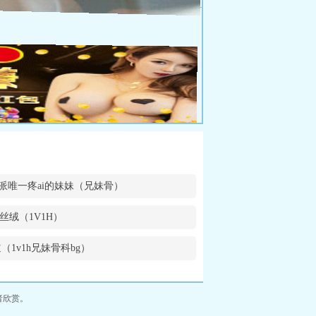
派唯一疼ai的妹妹（兄妹骨）
丝绒（1V1H）
（1v1h兄妹骨科bg）
者欣赏。