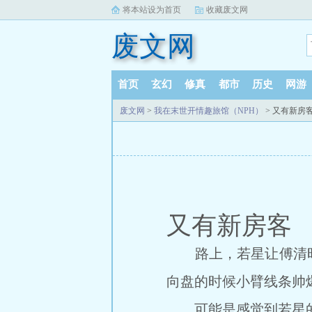
将本站设为首页
收藏废文网
废文网
首页
玄幻
修真
都市
历史
网游
废文网
>
我在末世开情趣旅馆（NPH）
> 又有新房
又有新房客
路上，若星让傅清时
向盘的时候小臂线条帅
可能是感觉到若星的