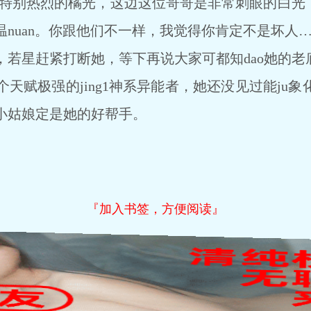
特别热烈的橘光，这边这位哥哥是非常刺眼的白光，
nuan。你跟他们不一样，我觉得你肯定不是坏人…
星赶紧打断她，等下再说大家可都知dao她的老
赋极强的jing1神系异能者，她还没见过能ju象
小姑娘定是她的好帮手。
『加入书签，方便阅读』