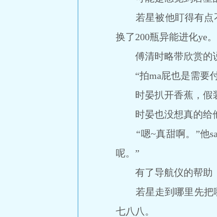
若星被他盯得有点不好
换了200瓶异能进化y
傅清时略带欣赏的说dao
“拍ma屁也是需要付
时晏扒开香蕉，假装喂
时晏也没想真的给
“嗯~真甜啊。”他sa
呢。”
有了导航仪的帮助，
若星走到哪里先把哪
七八八。