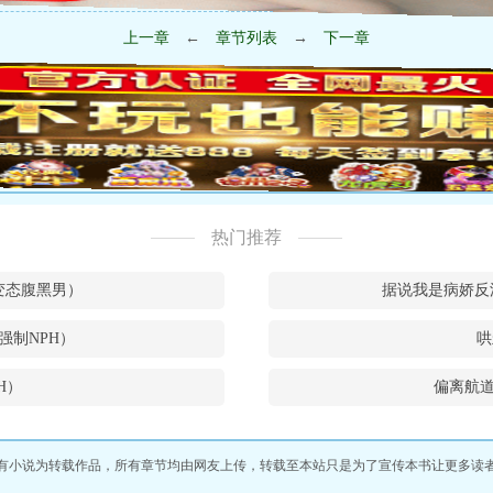
上一章
←
章节列表
→
下一章
热门推荐
w和变态腹黑男）
据说我是病娇反
强制NPH）
哄
H）
偏离航道
有小说为转载作品，所有章节均由网友上传，转载至本站只是为了宣传本书让更多读