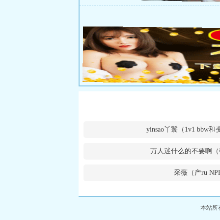
yinsao丫鬟（1v1 bb
万人迷什么的不要啊（
采薇（产ru NP
本站所