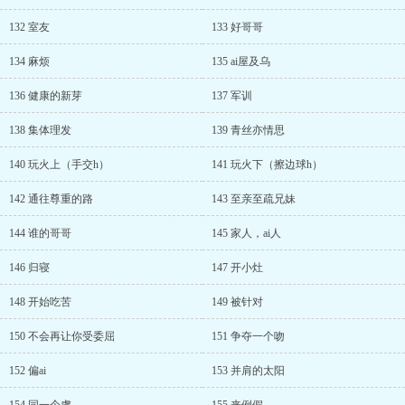
132 室友
133 好哥哥
134 麻烦
135 ai屋及乌
136 健康的新芽
137 军训
138 集体理发
139 青丝亦情思
140 玩火上（手交h）
141 玩火下（擦边球h）
142 通往尊重的路
143 至亲至疏兄妹
144 谁的哥哥
145 家人，ai人
146 归寝
147 开小灶
148 开始吃苦
149 被针对
150 不会再让你受委屈
151 争夺一个吻
152 偏ai
153 并肩的太阳