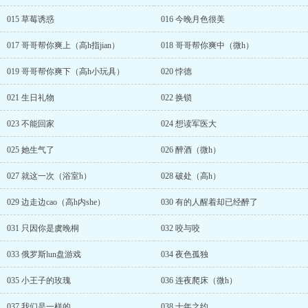
入的常识ooc请放过QwQ。...
015 草莓诱惑
016 今晚月色很美
017 哥哥帮你爽上（高h指jian）
018 哥哥帮你爽中（微h）
019 哥哥帮你爽下（高h小玩具）
020 悖德
021 生日礼物
022 换锁
023 不能回家
024 想读军医大
025 她生气了
026 醉酒（微h）
027 就这一次（浴室h）
028 破处（高h）
029 边走边cao（高h内she）
030 有的人醒着却已经醉了
031 只因你是虞晚桐
032 咬与咬
033 俄罗斯lun盘游戏
034 夜色孤独
035 小王子的玫瑰
036 连夜爬床（微h）
037 我们是一样的
038 十年之约