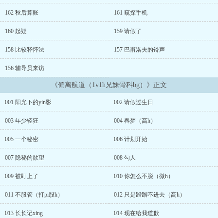
有正常小说在连载，这本只是给自己做的饭，所以缘更，有时间有想
法了，就多写点。近期都是日更，后面热情消退了再说。剧情简介：
162 秋后算账
161 窥探手机
作为25岁的一杠三星，虞峥嵘的优秀整个军区大院的人都有目共睹。
他就像是一颗明亮的太阳，牢牢地挂在天上，覆盖住了同辈人的光
160 起疑
159 请假了
辉，也吸引着同辈姑娘如向日葵一般围着他转。作为他的亲妹妹，整
日哥哥长哥哥短的虞晚桐也被当作向日葵中的一朵，但只有她自己知
158 比较释怀法
157 巴甫洛夫的铃声
道，她想做的不是向日葵，而是太阳的祭祀——离他最近，得他眷
156 辅导员来访
顾，永远受到他独一无二的宠ai。而对虞峥嵘来说，人生本是广阔的
大海，是无论何时起锚都能乘风破浪的无拘之旅，直到他命中注定的
《偏离航道（1v1h兄妹骨科bg）》正文
灯塔，出现在生命中，他才意识到自己自己从来不想做那艘短暂停泊
后，从此渐行渐远的船。当他在灯塔下久久停留却不曾下船，以为这
001 阳光下的yin影
002 请假过生日
一生就将这样混沌地守候时，他才发现灯塔是一艘同样在航行的小
船。他们并肩而行，在无尽黑沉的海上，划开只有他们看得到的波
003 年少轻狂
004 春梦（高h）
纹。直到驶得太远，远得穷尽一生无法回头，才意识到——他们早已
偏航。ps：故事从女主18岁高考那年开始，大概是钓系妹妹和口嫌体
005 一个秘密
006 计划开始
正直哥哥……年龄差不小，所以前期只有哥是军人）作者其实不太有
节cao一女的，奈何骨科在作者心中地位特别，所以此文基调十分纯
007 隐秘的欲望
008 勾人
ai，没有插足，没有假对象，没有和第三人有任何的暧昧。可以h，也
可以高h，但是哥妹之间不会有外人，番外也绝对不会出现多人……属
009 被盯上了
010 你怎么不脱（微h）
于把1v1焊死在车门上……但是就算这样也不会是纯甜文……至亲至
011 不服管（打pi股h）
012 只是蹭蹭不进去（高h）
疏兄妹，哥妹还有一个敏锐的妈，封建的爸……只能说前路坎坷。唯
一一点就是哥妹都从军所以不至于被紧bi着谈恋ai结婚，毕竟一年到
013 长长记xing
014 现在给我道歉
头不着家。以及小林是编故事的不是搞记实文学的，所以和现实有出