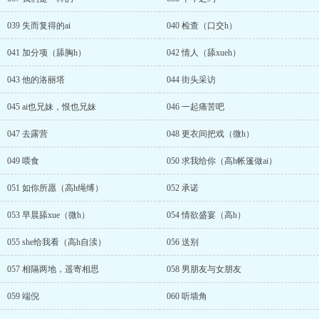
039 失而复得的ai
040 检查（口交h）
041 加分项（舔胸h）
042 情人（舔xueh）
043 他的洛丽塔
044 街头采访
045 ai也兄妹，恨也兄妹
046 一起痛苦吧
047 去露营
048 更衣间把戏（微h）
049 喂食
050 求我给你（高h帐篷做ai）
051 如你所愿（高h绳缚）
052 承诺
053 早晨舔xue（微h）
054 情欲盛宴（高h）
055 she给我看（高h自渎）
056 送别
057 相隔两地，遥寄相思
058 男朋友与女朋友
059 端倪
060 听墙角