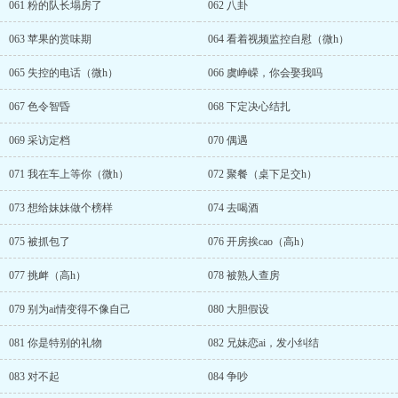
061 粉的队长塌房了
062 八卦
063 苹果的赏味期
064 看着视频监控自慰（微h）
065 失控的电话（微h）
066 虞峥嵘，你会娶我吗
067 色令智昏
068 下定决心结扎
069 采访定档
070 偶遇
071 我在车上等你（微h）
072 聚餐（桌下足交h）
073 想给妹妹做个榜样
074 去喝酒
075 被抓包了
076 开房挨cao（高h）
077 挑衅（高h）
078 被熟人查房
079 别为ai情变得不像自己
080 大胆假设
081 你是特别的礼物
082 兄妹恋ai，发小纠结
083 对不起
084 争吵