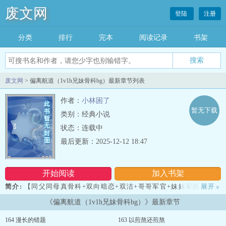
废文网
登陆
注册
分类
排行
完本
阅读记录
书架
废文网
> 偏离航道（1v1h兄妹骨科bg）最新章节列表
作者：
小林困了
暂无下载
类别：经典小说
状态：连载中
最后更新：2025-12-12 18:47
开始阅读
加入书架
简介:
【同父同母真骨科+双向暗恋+双洁+哥哥军官+妹妹军医+HE】
展开
»
食用须知：1、剧情rou，除了番外不会为rou而rou，也不会一上来就
《偏离航道（1v1h兄妹骨科bg）》最新章节
直接做，兄妹禁忌就是要道德和情感拉扯，不然与普通rou文有什么区
别？2、作者写作节奏比较慢，尽量做到文rou均衡。在别的地方，还
164 漫长的错题
163 以煎熬还煎熬