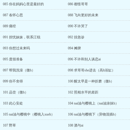
085 你在妈妈心里是最好的
086 都怪哥哥
087 各怀心思
088 飞向更好的未来
089 痛经
090 不许哭了
091 担忧妹妹，联系江锐
092 挂急诊
093 你想过未来吗
094 摊牌
095 度假准备
096 不许和别人谈恋ai
097 帮我洗澡（微h）
098 求哥哥she进去（高h浴缸）
099 你不舍得
100 醒太早是一种折磨（微h）
101 品尝（微h）
102 照相水平的差距
103 此心安处
104 nai油与樱桃上（nai油涂抹h）
105 nai油与樱桃中（樱桃入xueh）
106 nai油与樱桃下（异物混插h）
107 野草
108 酒与ai