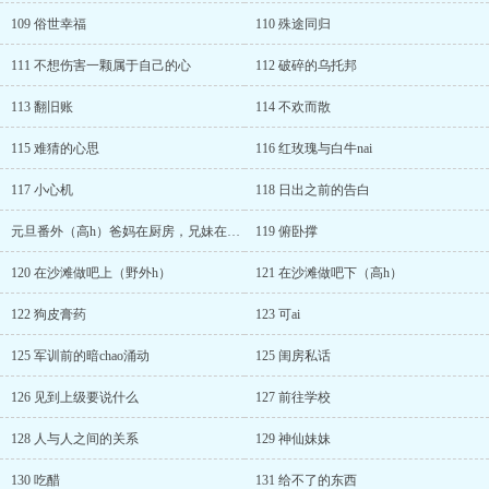
109 俗世幸福
110 殊途同归
111 不想伤害一颗属于自己的心
112 破碎的乌托邦
113 翻旧账
114 不欢而散
115 难猜的心思
116 红玫瑰与白牛nai
117 小心机
118 日出之前的告白
元旦番外（高h）爸妈在厨房，兄妹在客厅做ai
119 俯卧撑
120 在沙滩做吧上（野外h）
121 在沙滩做吧下（高h）
122 狗皮膏药
123 可ai
125 军训前的暗chao涌动
125 闺房私话
126 见到上级要说什么
127 前往学校
128 人与人之间的关系
129 神仙妹妹
130 吃醋
131 给不了的东西