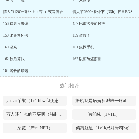
154 同一个虞
155 来例假
情人节4200+番外上（高h）夜闯宿舍，裸身站军姿，指导玩弄
情人节6300+番外下（高h）轻量BDSM，铐腿颜she，教鞭play
156 辅导员来访
157 巴甫洛夫的铃声
158 比较释怀法
159 请假了
160 起疑
161 窥探手机
162 秋后算账
163 以煎熬还煎熬
164 漫长的错题
热门推荐
yinsao丫鬟（1v1 bbw和变态腹黑男）
据说我是病娇反派唯一疼ai的妹妹（兄妹骨）
万人迷什么的不要啊（强制NPH）
哄丝绒（1V1H）
采薇（产ru NPH）
偏离航道（1v1h兄妹骨科bg）