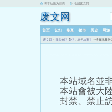
将本站设为首页
收藏废文网
废文网
首页
玄幻
修真
都市
历史
网游
废文网
>
日常兼职【NP，单元故事】
> 情趣玩具测评
本站域名並
本站會被大
封禁、禁止訪